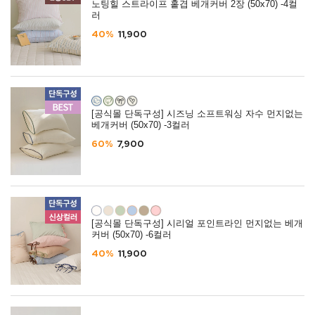
노팅힐 스트라이프 홑겹 베개커버 2장 (50x70) -4컬
러
40%
11,900
[공식몰 단독구성] 시즈닝 소프트워싱 자수 먼지없는
베개커버 (50x70) -3컬러
60%
7,900
[공식몰 단독구성] 시리얼 포인트라인 먼지없는 베개
커버 (50x70) -6컬러
40%
11,900