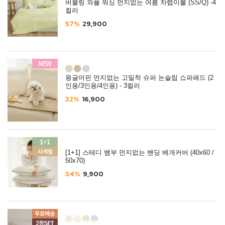
버블링 와플 워싱 먼지없는 여름 차렵이불 (SS/Q) -4
컬러
57%
29,900
몽글머핀 먼지없는 고밀착 슈퍼 논슬립 쇼파패드 (2
인용/3인용/4인용) - 3컬러
32%
16,900
[1+1] 스테디 뱀부 먼지없는 밴딩 베개커버 (40x60 /
50x70)
34%
9,900