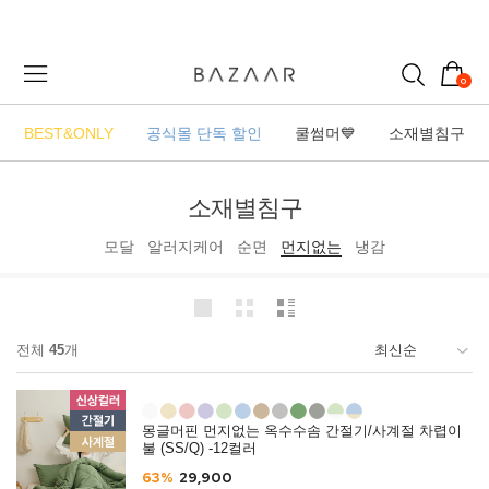
0
BEST&ONLY
공식몰 단독 할인
쿨썸머💙
소재별침구
소재별침구
모달
알러지케어
순면
먼지없는
냉감
전체
45
개
몽글머핀 먼지없는 옥수수솜 간절기/사계절 차렵이
불 (SS/Q) -12컬러
63%
29,900