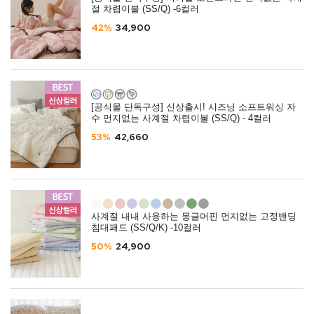
절 차렵이불 (SS/Q) -6컬러
42%
34,900
[공식몰 단독구성] 신상출시! 시즈닝 소프트워싱 자
수 먼지없는 사계절 차렵이불 (SS/Q) - 4컬러
53%
42,660
사계절 내내 사용하는 몽글머핀 먼지없는 고정밴딩
침대패드 (SS/Q/K) -10컬러
50%
24,900