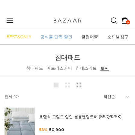
0
BEST&ONLY
공식몰 단독 할인
쿨썸머💙
소재별침구
침대패드
침대패드
매트리스커버
침대스커트
토퍼
전체
4
개
호텔식 고밀도 양면 볼륨밴딩토퍼 (SS/Q/K/SK)
53%
50,900