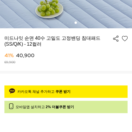
미드나잇 순면 40수 고밀도 고정밴딩 침대패드
(SS/Q/K) - 12컬러
41%
40,900
69,900
카카오톡 채널 추가하고
쿠폰 받기
모바일앱 설치하고
2% 더블쿠폰 받기