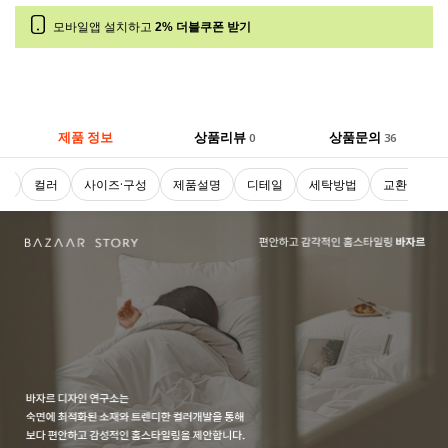
모바일앱 설치하고
2% 더블쿠폰 받기
제품 정보
상품리뷰
상품문의
0
36
로
컬러
사이즈·구성
제품설명
디테일
세탁방법
교환 및 반