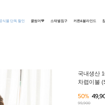
공식몰 단독 할인
쿨썸머💙
소재별침구
커튼&블라인드
국내생산 1
차렵이불 (S
50%
49,9
99,900