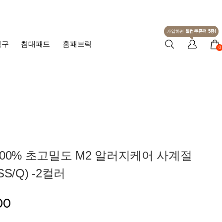
가입하면
웰컴쿠폰팩 5종!
침구
침대패드
홈패브릭
0
00% 초고밀도 M2 알러지케어 사계절
S/Q) -2컬러
00