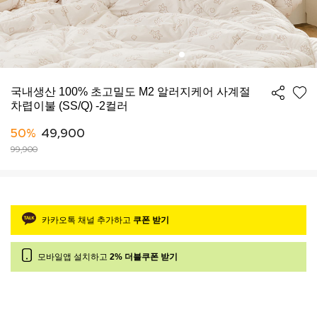
국내생산 100% 초고밀도 M2 알러지케어 사계절
차렵이불 (SS/Q) -2컬러
50%
49,900
99,900
카카오톡 채널 추가하고
쿠폰 받기
모바일앱 설치하고
2% 더블쿠폰 받기