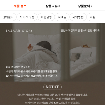
제품 정보
상품리뷰
상품문의
0
2
전체컬러
사이즈·구성
제품설명
디테일
세탁방법
교환 및 반