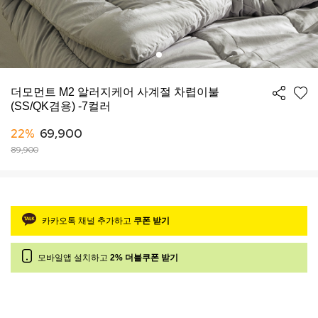
더모먼트 M2 알러지케어 사계절 차렵이불
(SS/QK겸용) -7컬러
22%
69,900
89,900
카카오톡 채널 추가하고
쿠폰 받기
모바일앱 설치하고
2% 더블쿠폰 받기