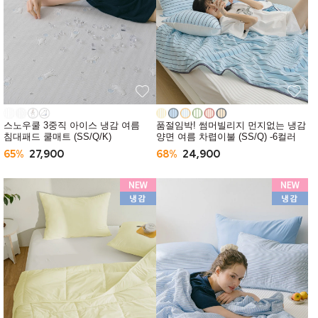
스노우쿨 3중직 아이스 냉감 여름
품절임박! 썸머빌리지 먼지없는 냉감
침대패드 쿨매트 (SS/Q/K)
양면 여름 차렵이불 (SS/Q) -6컬러
65%
27,900
68%
24,900