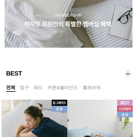
BEST
전체
침구
패드
커튼&블라인드
홈패브릭