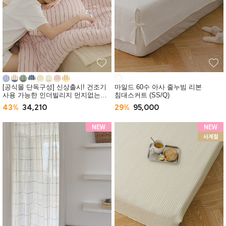
[공식몰 단독구성] 신상출시! 건조기
마일드 60수 아사 줄누빔 리본
사용 가능한 인더빌리지 먼지없는
침대스커트 (SS/Q)
사계절 차렵이불 (SS/Q) -10컬러
43%
34,210
29%
95,000