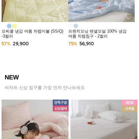
모찌쿨 냉감 여름 차렵이불 (SS/Q)
프렌치모닝 텐셀모달 100% 냉감
-3컬러
여름 차렵침구 - 2컬러
57%
29,900
75%
56,910
NEW
바자르 신상 침구를 가장 먼저 만나보세요.