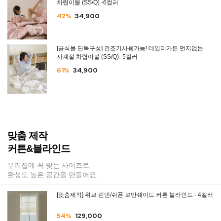
차렵이불 (SS/Q) -6컬러
42%
34,900
[공식몰 단독구성] 건조기사용가능! 데일리가든 먼지없는
사계절 차렵이불 (SS/Q) -5컬러
61%
34,900
맞춤 제작
커튼&블라인드
우리집에 꼭 맞는 사이즈로
완성도 높은 공간을 만들어요.
[맞춤제작] 위브 린넨/쉬폰 로만쉐이드 커튼 블라인드 - 4컬러
54%
129,000