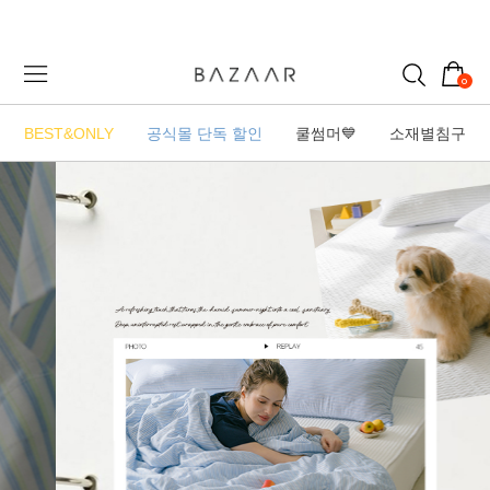
0
BEST&ONLY
공식몰 단독 할인
쿨썸머💙
소재별침구