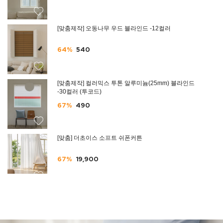
[맞춤제작] 오동나무 우드 블라인드 -12컬러
64%
540
[맞춤제작] 컬러믹스 투톤 알루미늄(25mm) 블라인드
-30컬러 (투코드)
67%
490
[맞춤] 더초이스 소프트 쉬폰커튼
67%
19,900