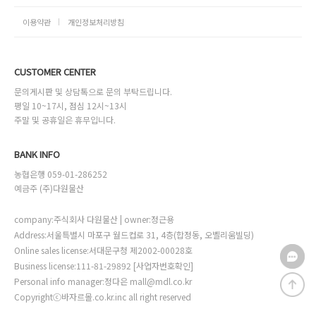
이용약관
개인정보처리방침
CUSTOMER CENTER
문의게시판 및 상담톡으로 문의 부탁드립니다.
평일 10~17시, 점심 12시~13시
주말 및 공휴일은 휴무입니다.
BANK INFO
농협은행 059-01-286252
예금주 (주)다원물산
company:주식회사 다원물산 | owner:정근용
Address:서울특별시 마포구 월드컵로 31, 4층(합정동, 오벨리움빌딩)
Online sales license:서대문구청 제2002-00028호
Business license:111-81-29892
[사업자번호확인]
Personal info manager:정다은 mall@mdl.co.kr
Copyrightⓒ바자르몰.co.kr.inc all right reserved