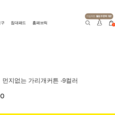
가입하면
웰컴쿠폰팩 5종!
침구
침대패드
홈패브릭
0
 먼지없는 가리개커튼 -9컬러
00