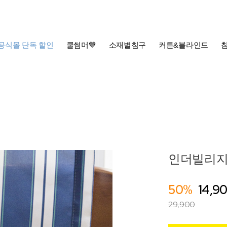
공식몰 단독 할인
쿨썸머💙
소재별침구
커튼&블라인드
인더빌리지
50%
14,9
29,900