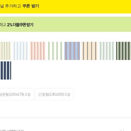
채널 추가하고
쿠폰 받기
창문형(135x170) 1장
긴창형(135x235) 1장