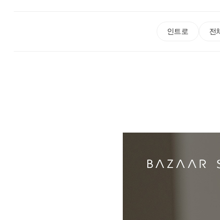
인트로
전