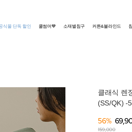
공식몰 단독 할인
쿨썸머💙
소재별침구
커튼&블라인드
클래식 렌
(SS/QK) 
56%
69,9
159,000