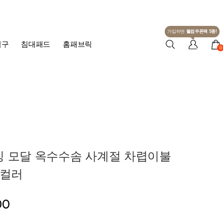
가입하면
웰컴쿠폰팩 5종!
침구
침대패드
홈패브릭
0
징 모달 옥수수솜 사계절 차렵이불
-5컬러
00