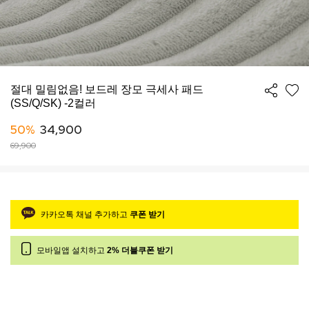
절대 밀림없음! 보드레 장모 극세사 패드
(SS/Q/SK) -2컬러
50%
34,900
69,900
카카오톡 채널 추가하고
쿠폰 받기
모바일앱 설치하고
2% 더블쿠폰 받기