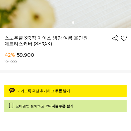
스노우쿨 3중직 아이스 냉감 여름 올인원
매트리스커버 (SS/Q/K)
42%
59,900
104,000
카카오톡 채널 추가하고
쿠폰 받기
모바일앱 설치하고
2% 더블쿠폰 받기