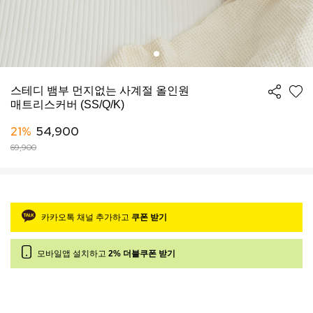
스테디 뱀부 먼지없는 사계절 올인원
매트리스커버 (SS/Q/K)
21%
54,900
69,900
카카오톡 채널 추가하고
쿠폰 받기
모바일앱 설치하고
2% 더블쿠폰 받기