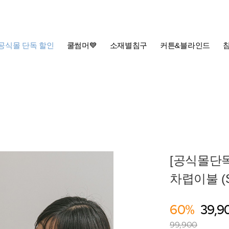
공식몰 단독 할인
쿨썸머💙
소재별침구
커튼&블라인드
[공식몰단독
차렵이불 (S
60%
39,9
99,900