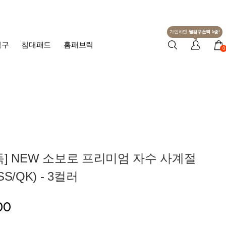
가입하면
웰컴쿠폰팩 5종!
침구
침대패드
홈패브릭
0
] NEW 소보로 프리미엄 자수 사계절
S/QK) - 3컬러
00