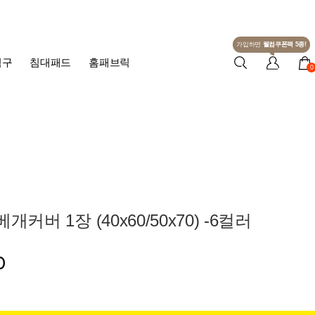
가입하면
웰컴쿠폰팩 5종!
침구
침대패드
홈패브릭
0
개커버 1장 (40x60/50x70) -6컬러
0