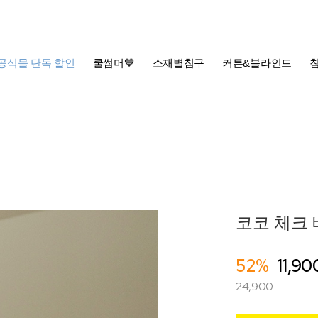
공식몰 단독 할인
쿨썸머💙
소재별침구
커튼&블라인드
코코 체크 베
52%
11,90
24,900