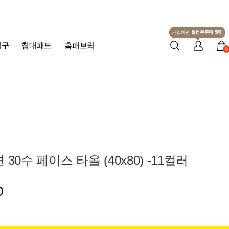
가입하면
웰컴쿠폰팩 5종!
침구
침대패드
홈패브릭
0
30수 페이스 타올 (40x80) -11컬러
0