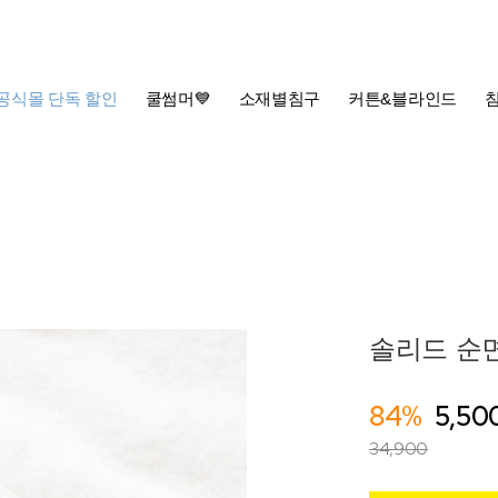
공식몰 단독 할인
쿨썸머💙
소재별침구
커튼&블라인드
솔리드 순면 
84%
5,50
34,900