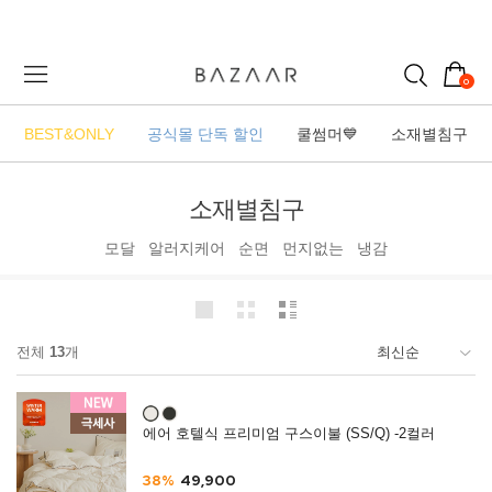
0
BEST&ONLY
공식몰 단독 할인
쿨썸머💙
소재별침구
소재별침구
모달
알러지케어
순면
먼지없는
냉감
전체
13
개
에어 호텔식 프리미엄 구스이불 (SS/Q) -2컬러
38%
49,900