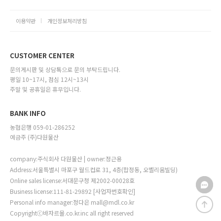
이용약관
개인정보처리방침
CUSTOMER CENTER
문의게시판 및 상담톡으로 문의 부탁드립니다.
평일 10~17시, 점심 12시~13시
주말 및 공휴일은 휴무입니다.
BANK INFO
농협은행 059-01-286252
예금주 (주)다원물산
company:주식회사 다원물산 | owner:정근용
Address:서울특별시 마포구 월드컵로 31, 4층(합정동, 오벨리움빌딩)
Online sales license:서대문구청 제2002-00028호
Business license:111-81-29892
[사업자번호확인]
Personal info manager:정다은 mall@mdl.co.kr
Copyrightⓒ바자르몰.co.kr.inc all right reserved