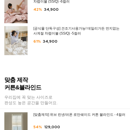
차렵이불 (SS/Q) -6컬러
42%
34,900
[공식몰 단독구성] 건조기사용가능! 데일리가든 먼지없는
사계절 차렵이불 (SS/Q) -5컬러
61%
34,900
맞춤 제작
커튼&블라인드
우리집에 꼭 맞는 사이즈로
완성도 높은 공간을 만들어요.
[맞춤제작] 위브 린넨/쉬폰 로만쉐이드 커튼 블라인드 - 4컬러
54%
129,000