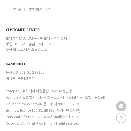
이용약관
개인정보처리방침
CUSTOMER CENTER
문의게시판 및 상담톡으로 문의 부탁드립니다.
평일 10~17시, 점심 12시~13시
주말 및 공휴일은 휴무입니다.
BANK INFO
농협은행 059-01-286252
예금주 (주)다원물산
company:주식회사 다원물산 | owner:정근용
Address:서울특별시 마포구 월드컵로 31, 4층(합정동, 오벨리움빌딩)
Online sales license:서대문구청 제2002-00028호
Business license:111-81-29892
[사업자번호확인]
Personal info manager:정다은 mall@mdl.co.kr
Copyrightⓒ바자르몰.co.kr.inc all right reserved