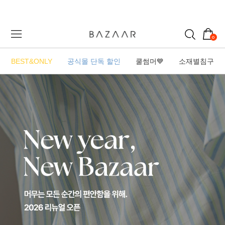
0
BEST&ONLY
공식몰 단독 할인
쿨썸머💙
소재별침구