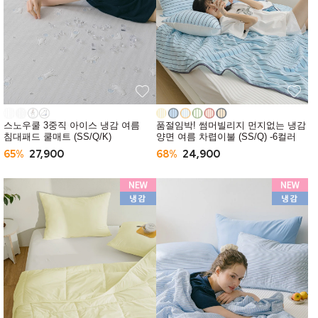
스노우쿨 3중직 아이스 냉감 여름
품절임박! 썸머빌리지 먼지없는 냉감
침대패드 쿨매트 (SS/Q/K)
양면 여름 차렵이불 (SS/Q) -6컬러
65%
27,900
68%
24,900