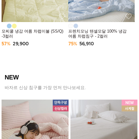
모찌쿨 냉감 여름 차렵이불 (SS/Q)
프렌치모닝 텐셀모달 100% 냉감
-3컬러
여름 차렵침구 - 2컬러
57%
29,900
75%
56,910
NEW
바자르 신상 침구를 가장 먼저 만나보세요.