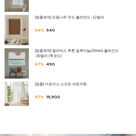
[맞춤제작] 오동나무 우드 블라인드 -12컬러
64%
540
[맞춤제작] 컬러믹스 투톤 알루미늄(25mm) 블라인드
-30컬러 (투코드)
67%
490
[맞춤] 더초이스 소프트 쉬폰커튼
67%
19,900