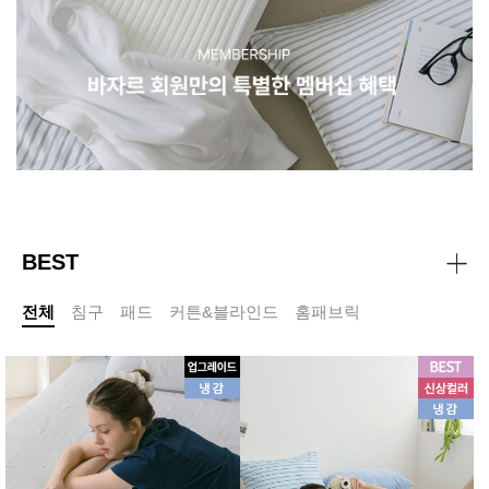
BEST
전체
침구
패드
커튼&블라인드
홈패브릭