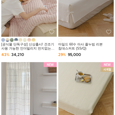
[공식몰 단독구성] 신상출시! 건조기
마일드 60수 아사 줄누빔 리본
사용 가능한 인더빌리지 먼지없는
침대스커트 (SS/Q)
사계절 차렵이불 (SS/Q) -10컬러
43%
34,210
29%
95,000