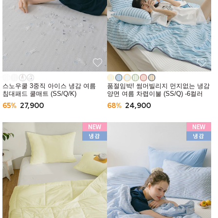
스노우쿨 3중직 아이스 냉감 여름
품절임박! 썸머빌리지 먼지없는 냉감
침대패드 쿨매트 (SS/Q/K)
양면 여름 차렵이불 (SS/Q) -6컬러
65%
27,900
68%
24,900