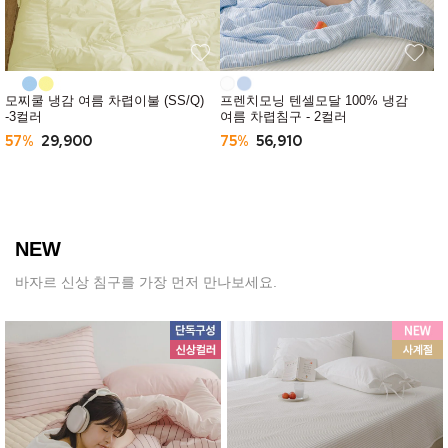
모찌쿨 냉감 여름 차렵이불 (SS/Q)
프렌치모닝 텐셀모달 100% 냉감
-3컬러
여름 차렵침구 - 2컬러
57%
29,900
75%
56,910
NEW
바자르 신상 침구를 가장 먼저 만나보세요.