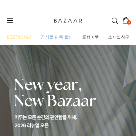
0
BEST&ONLY
공식몰 단독 할인
쿨썸머💙
소재별침구