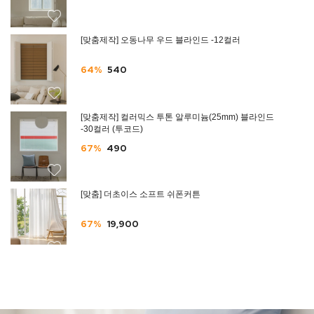
[맞춤제작] 오동나무 우드 블라인드 -12컬러
64%
540
[맞춤제작] 컬러믹스 투톤 알루미늄(25mm) 블라인드
-30컬러 (투코드)
67%
490
[맞춤] 더초이스 소프트 쉬폰커튼
67%
19,900