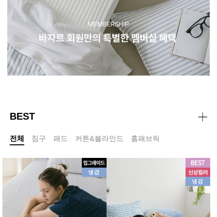
BEST
전체
침구
패드
커튼&블라인드
홈패브릭