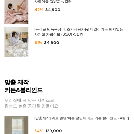
차렵이불 (SS/Q) -6컬러
42%
34,900
[공식몰 단독구성] 건조기사용가능! 데일리가든 먼지없는
사계절 차렵이불 (SS/Q) -5컬러
61%
34,900
맞춤 제작
커튼&블라인드
우리집에 꼭 맞는 사이즈로
완성도 높은 공간을 만들어요.
[맞춤제작] 위브 린넨/쉬폰 로만쉐이드 커튼 블라인드 - 4컬러
54%
129,000