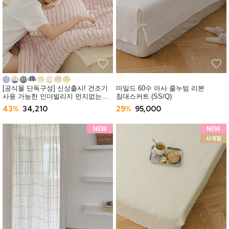
[공식몰 단독구성] 신상출시! 건조기
마일드 60수 아사 줄누빔 리본
사용 가능한 인더빌리지 먼지없는
침대스커트 (SS/Q)
사계절 차렵이불 (SS/Q) -10컬러
43%
34,210
29%
95,000