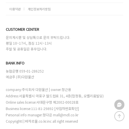
이용약관
개인정보처리방침
CUSTOMER CENTER
문의게시판 및 상담톡으로 문의 부탁드립니다.
평일 10~17시, 점심 12시~13시
주말 및 공휴일은 휴무입니다.
BANK INFO
농협은행 059-01-286252
예금주 (주)다원물산
company:주식회사 다원물산 | owner:정근용
Address:서울특별시 마포구 월드컵로 31, 4층(합정동, 오벨리움빌딩)
Online sales license:서대문구청 제2002-00028호
Business license:111-81-29892
[사업자번호확인]
Personal info manager:정다은 mall@mdl.co.kr
Copyrightⓒ바자르몰.co.kr.inc all right reserved