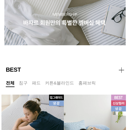
BEST
전체
침구
패드
커튼&블라인드
홈패브릭