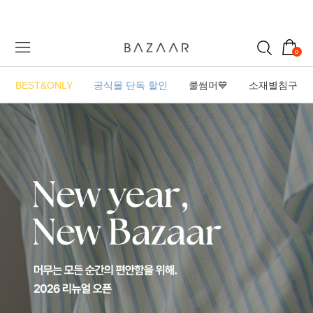
0
BEST&ONLY
공식몰 단독 할인
쿨썸머💙
소재별침구