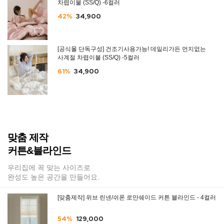
차렵이불 (SS/Q) -6컬러
42%
34,900
[공식몰 단독구성] 건조기사용가능! 데일리가든 먼지없는
사계절 차렵이불 (SS/Q) -5컬러
61%
34,900
맞춤 제작
커튼&블라인드
우리집에 꼭 맞는 사이즈로
완성도 높은 공간을 만들어요.
[맞춤제작] 위브 린넨/쉬폰 로만쉐이드 커튼 블라인드 - 4컬러
54%
129,000