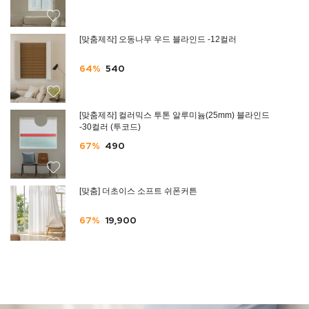
[맞춤제작] 오동나무 우드 블라인드 -12컬러
64%
540
[맞춤제작] 컬러믹스 투톤 알루미늄(25mm) 블라인드
-30컬러 (투코드)
67%
490
[맞춤] 더초이스 소프트 쉬폰커튼
67%
19,900