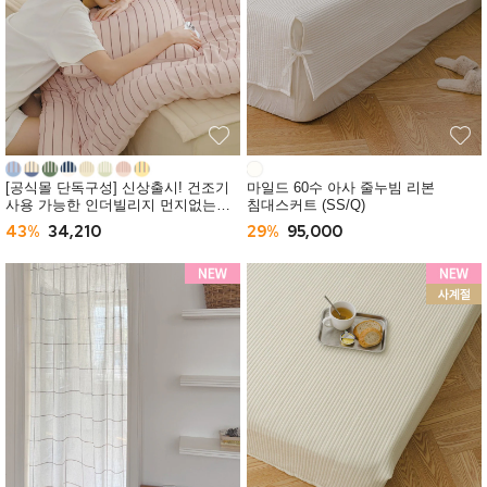
[공식몰 단독구성] 신상출시! 건조기
마일드 60수 아사 줄누빔 리본
사용 가능한 인더빌리지 먼지없는
침대스커트 (SS/Q)
사계절 차렵이불 (SS/Q) -10컬러
43%
34,210
29%
95,000