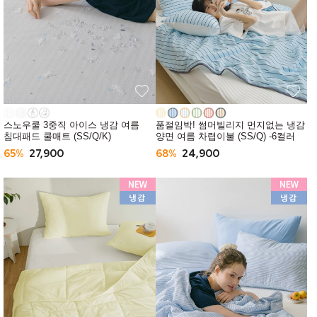
스노우쿨 3중직 아이스 냉감 여름
품절임박! 썸머빌리지 먼지없는 냉감
침대패드 쿨매트 (SS/Q/K)
양면 여름 차렵이불 (SS/Q) -6컬러
65%
27,900
68%
24,900