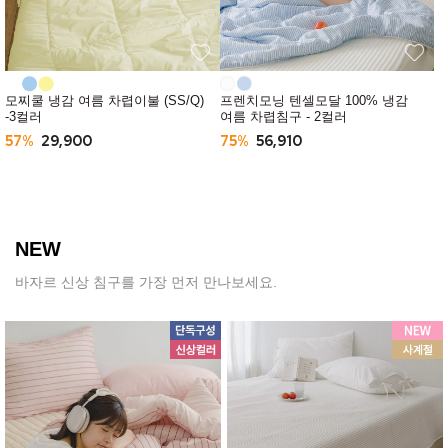
모찌쿨 냉감 여름 차렵이불 (SS/Q)
프렌치모닝 텐셀모달 100% 냉감
-3컬러
여름 차렵침구 - 2컬러
57%
29,900
75%
56,910
NEW
바자르 신상 침구를 가장 먼저 만나보세요.