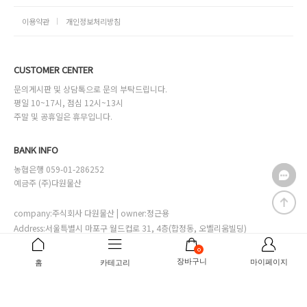
이용약관
개인정보처리방침
CUSTOMER CENTER
문의게시판 및 상담톡으로 문의 부탁드립니다.
평일 10~17시, 점심 12시~13시
주말 및 공휴일은 휴무입니다.
BANK INFO
농협은행 059-01-286252
예금주 (주)다원물산
company:주식회사 다원물산 | owner:정근용
Address:서울특별시 마포구 월드컵로 31, 4층(합정동, 오벨리움빌딩)
Online sales license:서대문구청 제2002-00028호
0
Business license:111-81-29892
[사업자번호확인]
장바구니
마이페이지
홈
카테고리
Personal info manager:정다은 mall@mdl.co.kr
Copyrightⓒ바자르몰.co.kr.inc all right reserved