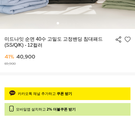
미드나잇 순면 40수 고밀도 고정밴딩 침대패드
(SS/Q/K) - 12컬러
41%
40,900
69,900
카카오톡 채널 추가하고
쿠폰 받기
모바일앱 설치하고
2% 더블쿠폰 받기