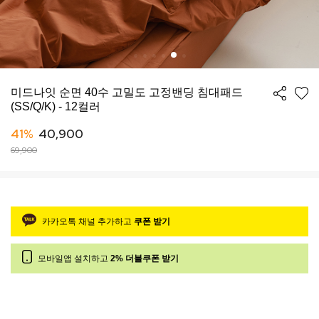
미드나잇 순면 40수 고밀도 고정밴딩 침대패드
(SS/Q/K) - 12컬러
41%
40,900
69,900
카카오톡 채널 추가하고
쿠폰 받기
모바일앱 설치하고
2% 더블쿠폰 받기