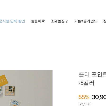
공식몰 단독 할인
쿨썸머💙
소재별침구
커튼&블라인드
콜디 포인트
-6컬러
55%
30,9
68,900