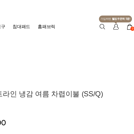
가입하면
웰컴쿠폰팩 5종!
침구
침대패드
홈패브릭
0
라인 냉감 여름 차렵이불 (SS/Q)
00