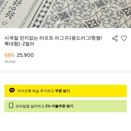
사계절 먼지없는 터프트 러그 (다용도러그/중형/
특대형) -2컬러
68%
25,900
79,900
카카오톡 채널 추가하고
쿠폰 받기
모바일앱 설치하고
2% 더블쿠폰 받기