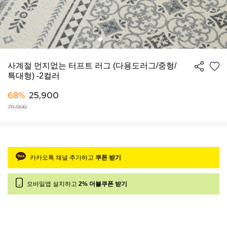
사계절 먼지없는 터프트 러그 (다용도러그/중형/
특대형) -2컬러
68%
25,900
79,900
카카오톡 채널 추가하고
쿠폰 받기
모바일앱 설치하고
2% 더블쿠폰 받기