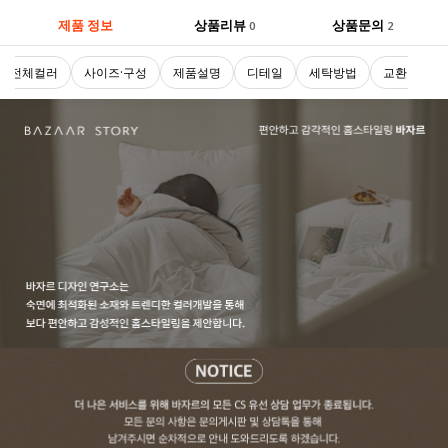
제품 정보
상품리뷰
상품문의
0
2
전체컬러
사이즈·구성
제품설명
디테일
세탁방법
교환 및 반