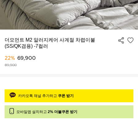
더모먼트 M2 알러지케어 사계절 차렵이불
(SS/QK겸용) -7컬러
22%
69,900
89,900
카카오톡 채널 추가하고
쿠폰 받기
모바일앱 설치하고
2% 더블쿠폰 받기