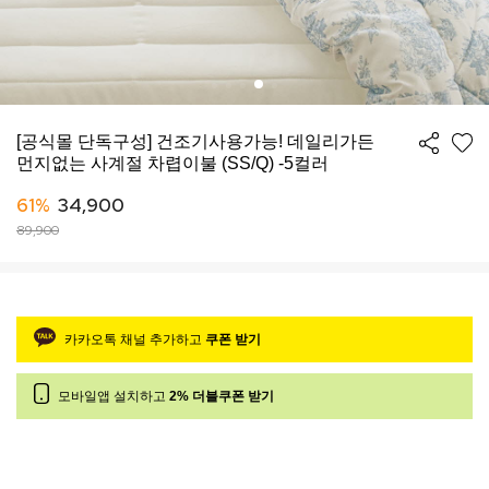
[공식몰 단독구성] 건조기사용가능! 데일리가든
먼지없는 사계절 차렵이불 (SS/Q) -5컬러
61%
34,900
89,900
카카오톡 채널 추가하고
쿠폰 받기
모바일앱 설치하고
2% 더블쿠폰 받기