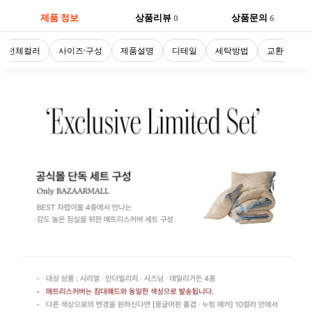
제품 정보
상품리뷰
상품문의
0
6
전체컬러
사이즈·구성
제품설명
디테일
세탁방법
교환 및 반