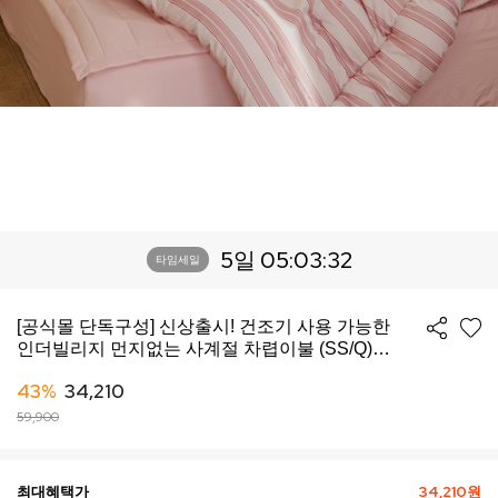
5일 05:03:30
타임세일
[공식몰 단독구성] 신상출시! 건조기 사용 가능한
인더빌리지 먼지없는 사계절 차렵이불 (SS/Q)
-10컬러
43%
34,210
59,900
최대혜택가
34,210원