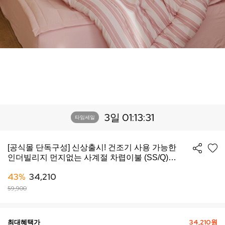
3일 01:13:28
타임세일
[공식몰 단독구성] 신상출시! 건조기 사용 가능한
인더빌리지 먼지없는 사계절 차렵이불 (SS/Q)
-10컬러
43%
34,210
59,900
최대혜택가
34,210원