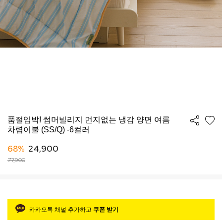
품절임박! 썸머빌리지 먼지없는 냉감 양면 여름
차렵이불 (SS/Q) -6컬러
68%
24,900
77,900
카카오톡 채널 추가하고
쿠폰 받기