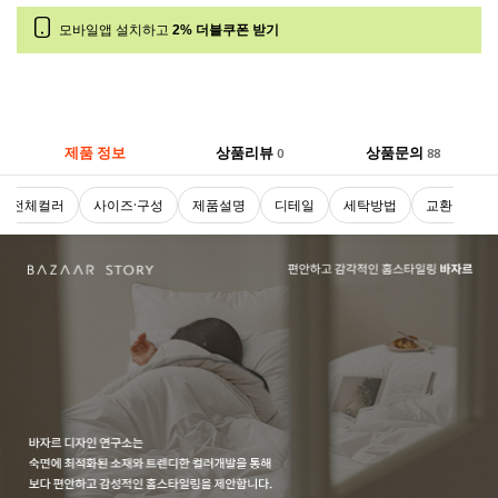
모바일앱 설치하고
2% 더블쿠폰 받기
제품 정보
상품리뷰
상품문의
0
88
전체컬러
사이즈·구성
제품설명
디테일
세탁방법
교환 및 반