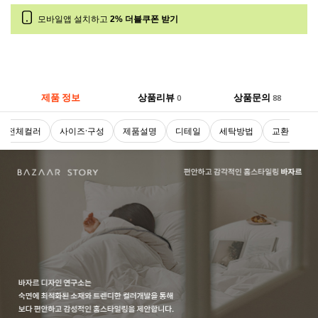
모바일앱 설치하고
2% 더블쿠폰 받기
제품 정보
상품리뷰
상품문의
0
88
전체컬러
사이즈·구성
제품설명
디테일
세탁방법
교환 및 반