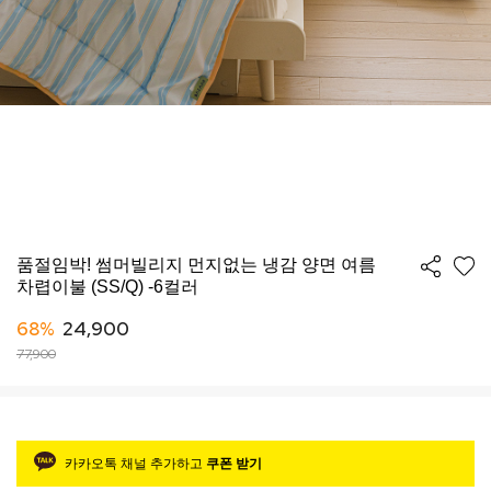
품절임박! 썸머빌리지 먼지없는 냉감 양면 여름
차렵이불 (SS/Q) -6컬러
68%
24,900
77,900
카카오톡 채널 추가하고
쿠폰 받기