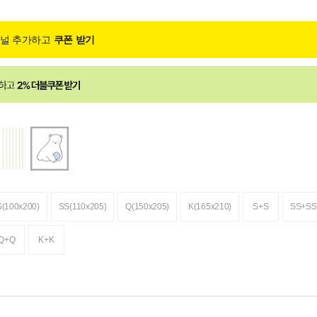
채널 추가하고
쿠폰 받기
S(100x200)
SS(110x205)
Q(150x205)
K(165x210)
S+S
SS+SS
Q+Q
K+K