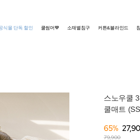
공식몰 단독 할인
쿨썸머💙
소재별침구
커튼&블라인드
스노우쿨 
쿨매트 (SS/
65%
27,9
79,900