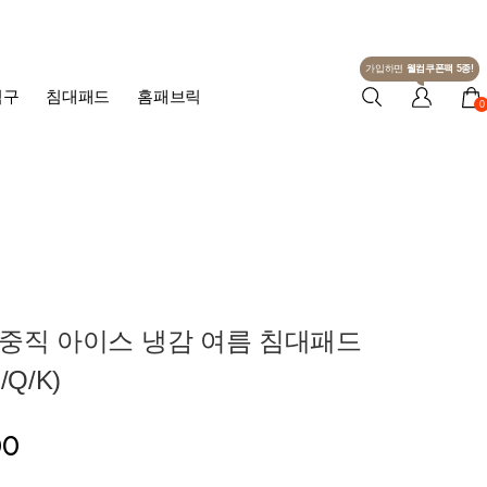
가입하면
웰컴쿠폰팩 5종!
침구
침대패드
홈패브릭
0
3중직 아이스 냉감 여름 침대패드
Q/K)
00