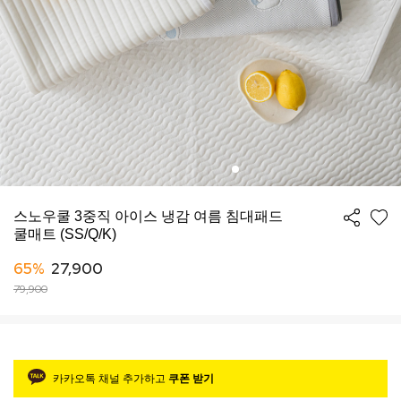
스노우쿨 3중직 아이스 냉감 여름 침대패드
쿨매트 (SS/Q/K)
65%
27,900
79,900
카카오톡 채널 추가하고
쿠폰 받기