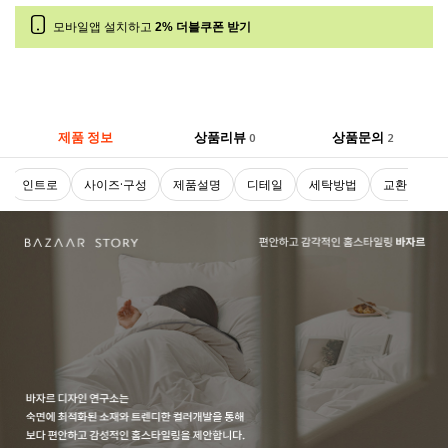
모바일앱 설치하고
2% 더블쿠폰 받기
제품 정보
상품리뷰
상품문의
0
2
인트로
사이즈·구성
제품설명
디테일
세탁방법
교환 및 반