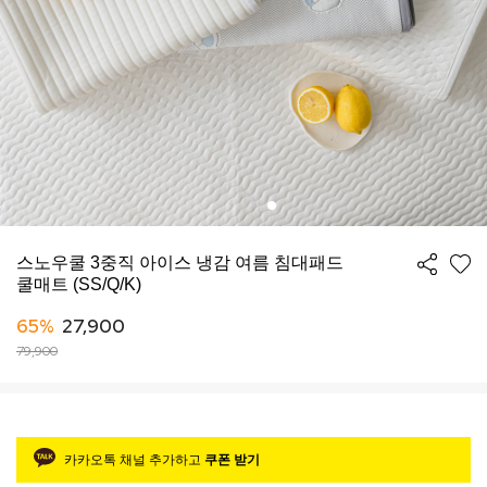
스노우쿨 3중직 아이스 냉감 여름 침대패드
쿨매트 (SS/Q/K)
65%
27,900
79,900
카카오톡 채널 추가하고
쿠폰 받기