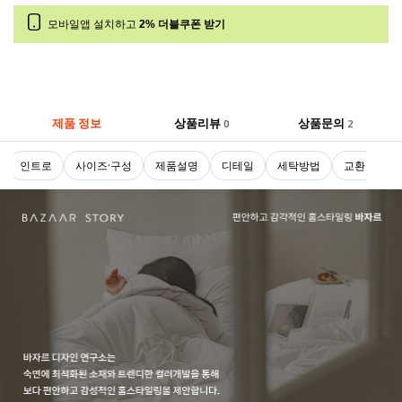
모바일앱 설치하고
2% 더블쿠폰 받기
제품 정보
상품리뷰
상품문의
0
2
인트로
사이즈·구성
제품설명
디테일
세탁방법
교환 및 반