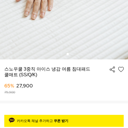
스노우쿨 3중직 아이스 냉감 여름 침대패드
쿨매트 (SS/Q/K)
65%
27,900
79,900
카카오톡 채널 추가하고
쿠폰 받기