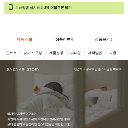
모바일앱 설치하고
2% 더블쿠폰 받기
제품 정보
상품리뷰
상품문의
0
2
인트로
사이즈·구성
제품설명
디테일
세탁방법
교환 및 반