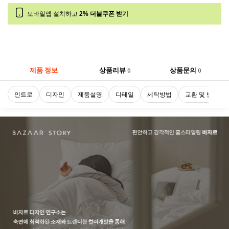
모바일앱 설치하고
2% 더블쿠폰 받기
제품 정보
상품리뷰
상품문의
0
0
인트로
디자인
제품설명
디테일
세탁방법
교환 및 반품정