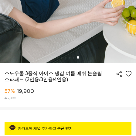
스노우쿨 3중직 아이스 냉감 여름 메쉬 논슬립
소파패드 (2인용/3인용/4인용)
57%
19,900
45,900
카카오톡 채널 추가하고
쿠폰 받기