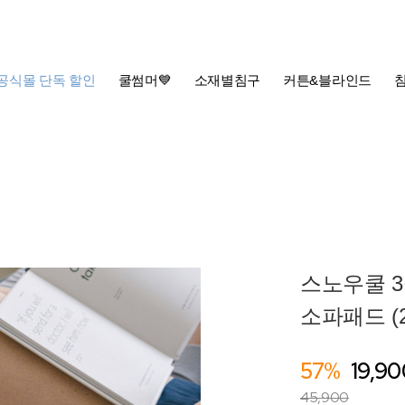
공식몰 단독 할인
쿨썸머💙
소재별침구
커튼&블라인드
스노우쿨 3
소파패드 (
57%
19,90
45,900