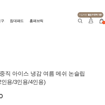
가입하면
웰컴쿠폰팩 5종!
침구
침대패드
홈패브릭
0
중직 아이스 냉감 여름 메쉬 논슬립
2인용/3인용/4인용)
0