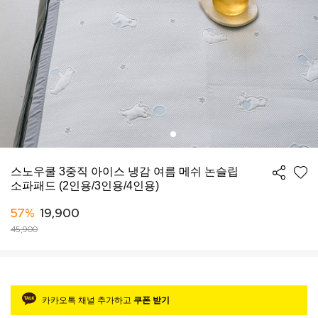
스노우쿨 3중직 아이스 냉감 여름 메쉬 논슬립
소파패드 (2인용/3인용/4인용)
57%
19,900
45,900
카카오톡 채널 추가하고
쿠폰 받기