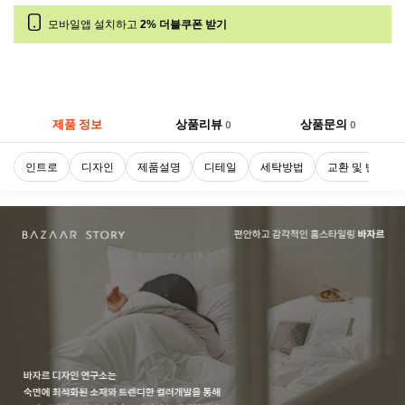
모바일앱 설치하고
2% 더블쿠폰 받기
제품 정보
상품리뷰
상품문의
0
0
인트로
디자인
제품설명
디테일
세탁방법
교환 및 반품정