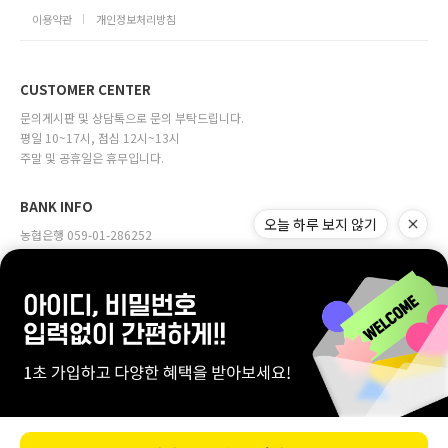
이용약관
개인정보처리방침
CUSTOMER CENTER
문의게시판 및 상담톡으로 문의 부탁드립니다.
평일 10~17시, 점심 12시~13시
주말 및 공휴일은 휴무입니다.
BANK INFO
오늘 하루 보지 않기
농협은행 059-01-286252
예금주 (주)다원물산
company:주식회사 다원물산 | owner:정근용
Address:서울특별시 마포구 월드컵로 31, 4층(합정동, 오벨리움빌딩)
Online sales license:서대문구청 제2002-00028호
Business license:111-81-29892
[사업자번호확인]
Personal info manager:정다은 mall@mdl.co.kr
Copyrightⓒ바자르몰.co.kr.inc all right reserved