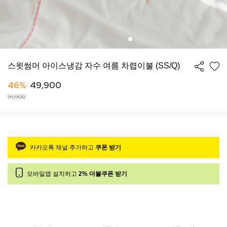
스윗썸머 아이스냉감 자수 여름 차렵이불 (SS/Q)
46%
49,900
91,900
카카오톡 채널 추가하고
쿠폰 받기
모바일앱 설치하고
2% 더블쿠폰 받기