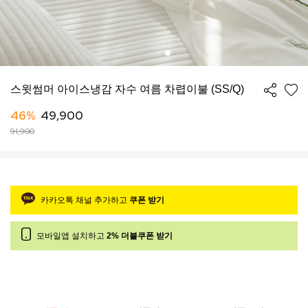
스윗썸머 아이스냉감 자수 여름 차렵이불 (SS/Q)
46%
49,900
91,900
카카오톡 채널 추가하고
쿠폰 받기
모바일앱 설치하고
2% 더블쿠폰 받기