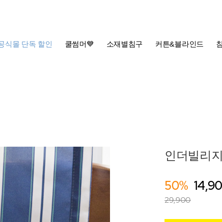
공식몰 단독 할인
쿨썸머💙
소재별침구
커튼&블라인드
인더빌리지
50%
14,9
29,900