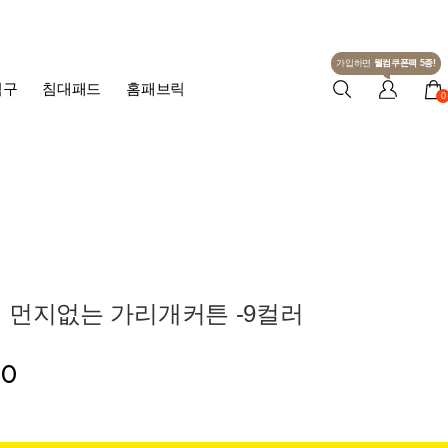
가입하면
웰컴쿠폰팩 5종!
침구
침대패드
홈패브릭
0
 먼지없는 가리개커튼 -9컬러
00