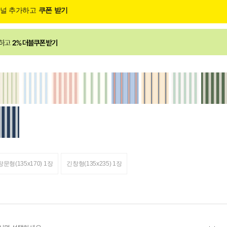
채널 추가하고
쿠폰 받기
창문형(135x170) 1장
긴창형(135x235) 1장