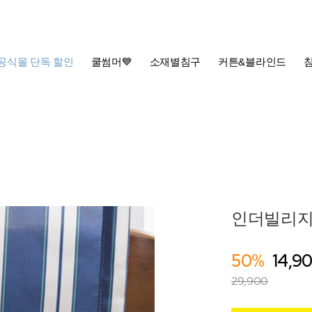
공식몰 단독 할인
쿨썸머💙
소재별침구
커튼&블라인드
인더빌리지
50%
14,9
29,900