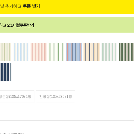
채널 추가하고
쿠폰 받기
창문형(135x170) 1장
긴창형(135x235) 1장