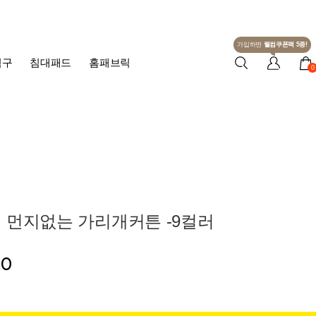
가입하면
웰컴쿠폰팩 5종!
침구
침대패드
홈패브릭
0
 먼지없는 가리개커튼 -9컬러
00