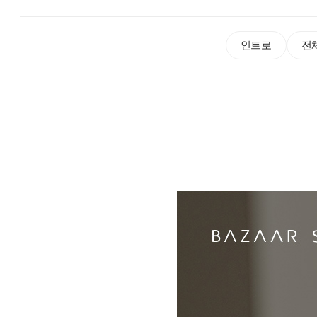
인트로
전