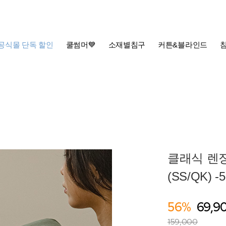
공식몰 단독 할인
쿨썸머💙
소재별침구
커튼&블라인드
클래식 렌
(SS/QK) 
56%
69,9
159,000