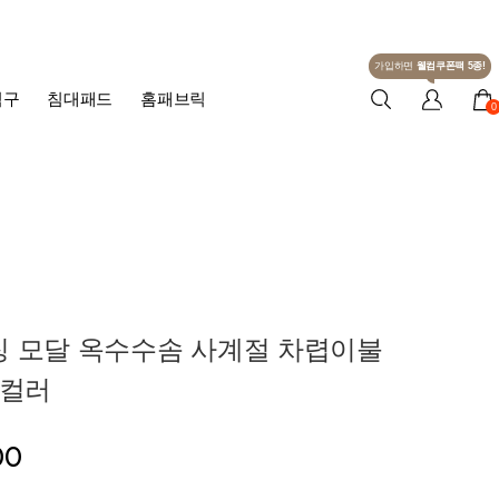
가입하면
웰컴쿠폰팩 5종!
침구
침대패드
홈패브릭
0
징 모달 옥수수솜 사계절 차렵이불
-5컬러
00