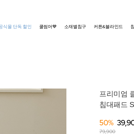
공식몰 단독 할인
쿨썸머💙
소재별침구
커튼&블라인드
프리미엄 
침대패드 SS
50%
39,9
79,900