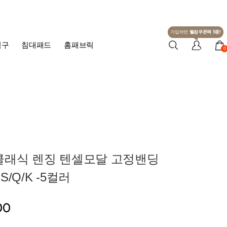
가입하면
웰컴쿠폰팩 5종!
침구
침대패드
홈패브릭
0
클래식 렌징 텐셀모달 고정밴딩
/Q/K -5컬러
00