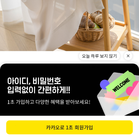
오늘 하루 보지 않기
카카오로
1초 회원가입
0
장바구니
마이페이지
홈
카테고리