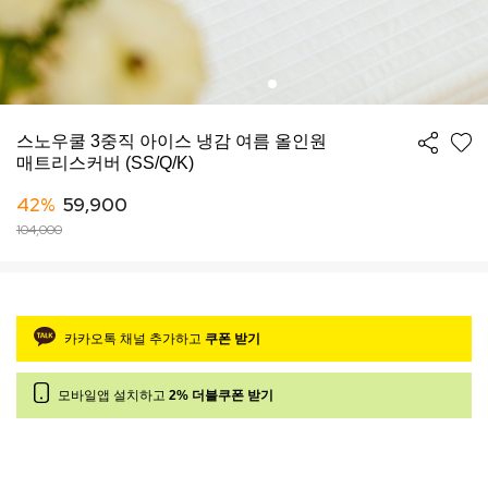
스노우쿨 3중직 아이스 냉감 여름 올인원
매트리스커버 (SS/Q/K)
42%
59,900
104,000
카카오톡 채널 추가하고
쿠폰 받기
모바일앱 설치하고
2% 더블쿠폰 받기