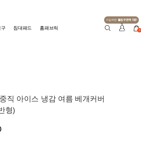
가입하면
웰컴쿠폰팩 5종!
침구
침대패드
홈패브릭
0
3중직 아이스 냉감 여름 베개커버
반형)
0