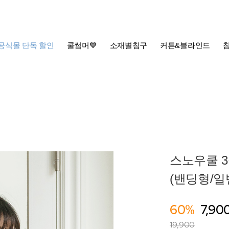
공식몰 단독 할인
쿨썸머💙
소재별침구
커튼&블라인드
스노우쿨 
(밴딩형/일
60%
7,90
19,900