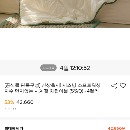
4일 12:10:49
타임세일
[공식몰 단독구성] 신상출시! 시즈닝 소프트워싱
자수 먼지없는 사계절 차렵이불 (SS/Q) - 4컬러
53%
42,660
89,900
최대혜택가
42,660원