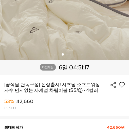
6일 04:51:14
타임세일
[공식몰 단독구성] 신상출시! 시즈닝 소프트워싱
자수 먼지없는 사계절 차렵이불 (SS/Q) - 4컬러
53%
42,660
89,900
최대혜택가
42,660원